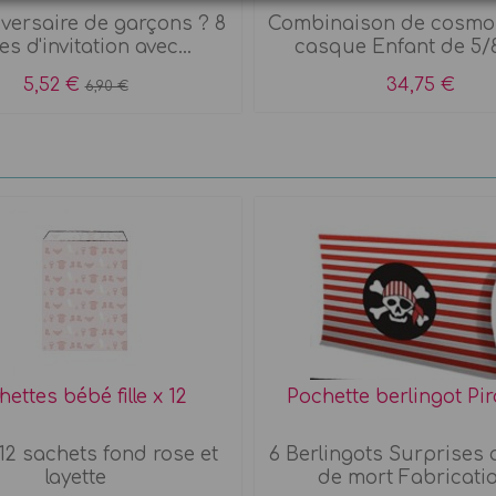
versaire de garçons ? 8
Combinaison de cosmo
es d'invitation avec...
casque Enfant de 5/
5,52 €
34,75 €
6,90 €
ettes bébé fille x 12
Pochette berlingot Pir
12 sachets fond rose et
6 Berlingots Surprises 
layette
de mort Fabrication