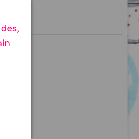
ndes,
ain
 pièces