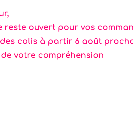
: 4,5 x 4,5 cm - Set de 10
 Fée
ur,
te reste ouvert pour vos comma
des colis à partir 6 août proch
 de votre compréhension
-20%
ion Espace - cosmonaute
Costume astronaute 2