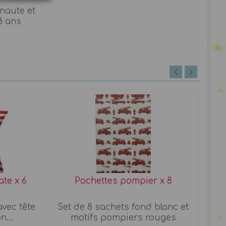
naute et
8 ans
ate x 6
Pochettes pompier x 8
avec tête
Set de 8 sachets fond blanc et
S
...
motifs pompiers rouges