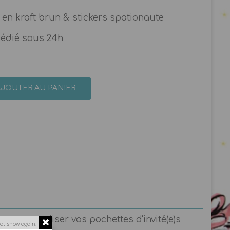
 en kraft brun & stickers spationaute
pédié sous 24h
AJOUTER AU PANIER
ur personnaliser vos pochettes d'invité(e)s
ot show again.