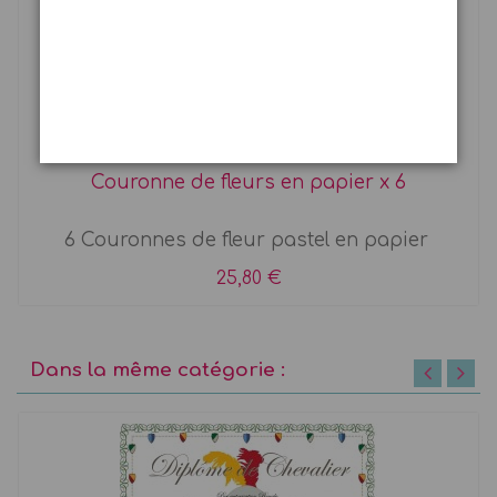
Couronne de fleurs en papier x 6
6 Couronnes de fleur pastel en papier
25,80 €
Dans la même catégorie :