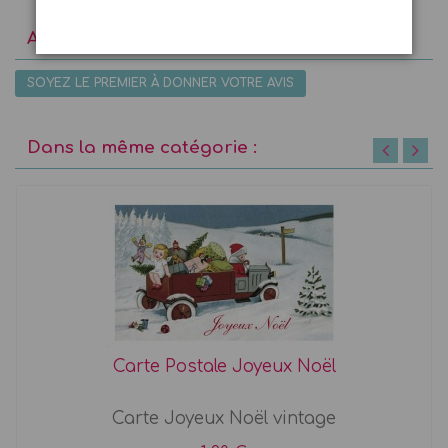
Avis utilisateurs
SOYEZ LE PREMIER À DONNER VOTRE AVIS
Dans la même catégorie :
Carte Postale Joyeux Noël
Carte Joyeux Noël vintage