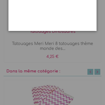
Tatouages Dinosaures
Tatouages Meri Meri 8 tatouages thème
monde des...
4,25 €
Dans la même catégorie :