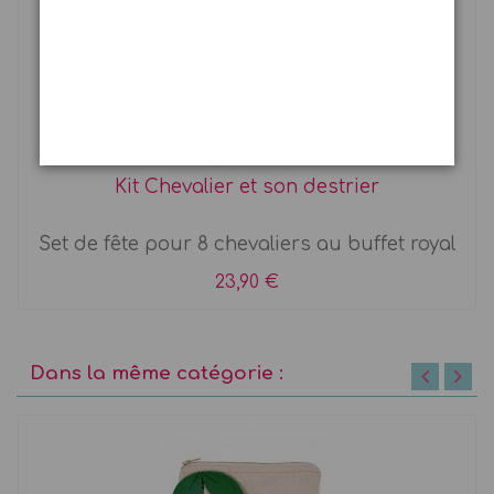
Kit Chevalier et son destrier
Set de fête pour 8 chevaliers au buffet royal
23,90 €
Dans la même catégorie :