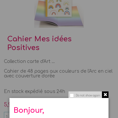
Cahier Mes idées
Positives
Collection carte d'Art ...
Cahier de 48 pages aux couleurs de l'Arc en ciel
avec couverture dorée
En stock expédié sous 24h
Do not show again.
5,90 €
Bonjour,
AJOUTER AU PANIER