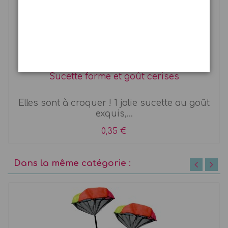
Sucette forme et goût cerises
Elles sont à croquer ! 1 jolie sucette au goût
exquis,...
0,35 €
Dans la même catégorie :