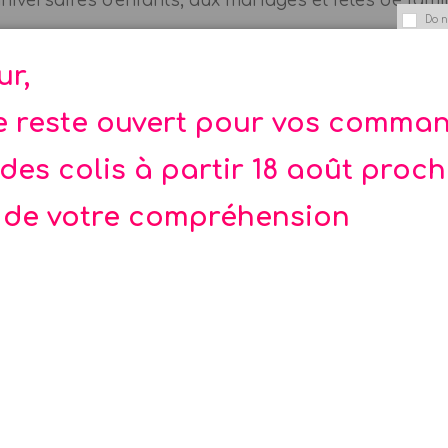
niversaires d'enfants, aux mariages et fêtes de famill
Do n
ur,
 de 3 ans. Risque d’ingestion de petites pièces et d
ux.
te reste ouvert pour vos comma
des colis à partir 18 août proc
 de votre compréhension
Rupture de stock