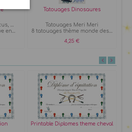
re
Tatouages Dinosaures
2
s, ...
Tatouages Meri Meri
 en...
8 tatouages thème monde des...
g
4,25 €
ion
Printable Diplomes theme cheval