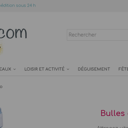
édition sous 24 h
EAUX
LOISIR ET ACTIVITÉ
DÉGUISEMENT
FÊT
no
Bulles