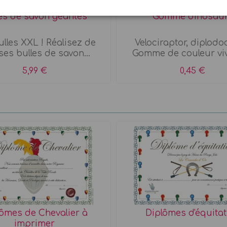
les de savon géantes
Gomme dinosau
lles XXL ! Réalisez de
Velociraptor, diplodocu
ses bulles de savon...
Gomme de couleur vive
5,99 €
0,45 €
ômes de Chevalier à
Diplômes d'équitat
imprimer