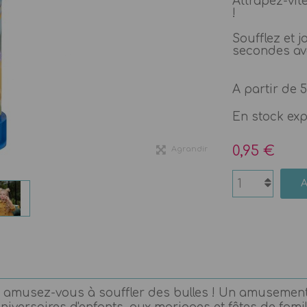
Attrapez-vit
!
Soufflez et 
secondes ava
A partir de 5
En stock ex
0,95 €
Agrandir
, amusez-vous à souffler des bulles ! Un amusement 