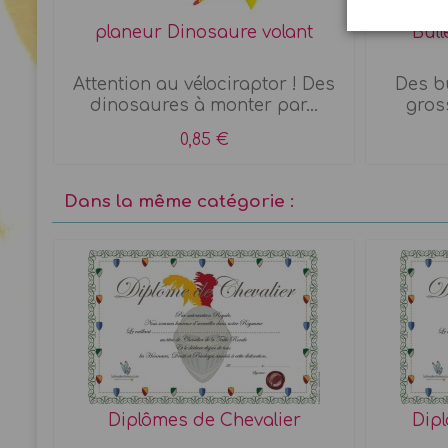
planeur Dinosaure volant
Bul
re
Attention au vélociraptor ! Des
Des bu
dinosaures à monter par...
gros
0,85 €
Dans la même catégorie :
Diplômes de Chevalier
Dipl