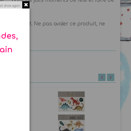
e, ... pour de jolis moments de fête et faire de
ot show again.
’étouffement. Ne pas avaler ce produit, ne
ndes,
hain