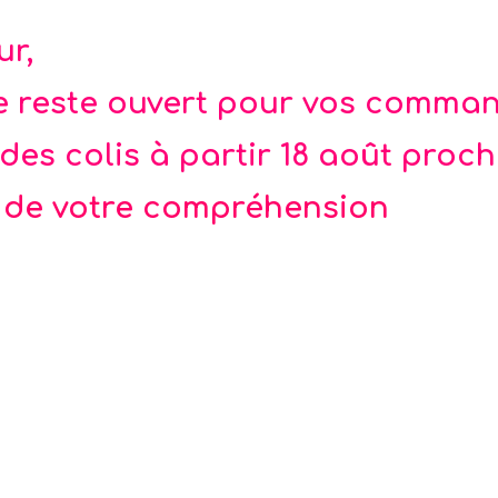
reux. Sac à fermeture éclaire.
é
ur,
te reste ouvert pour vos comma
des colis à partir 18 août proc
 de votre compréhension
 dos Volkswagen bleu
Sac à repas Combi 