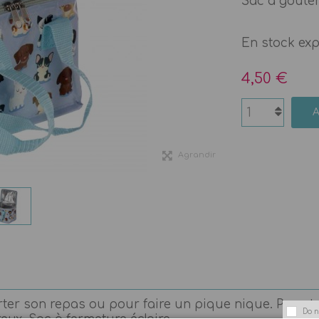
Sac à goûte
En stock ex
4,50 €
Agrandir
ter son repas ou pour faire un pique nique. Pour t
Do n