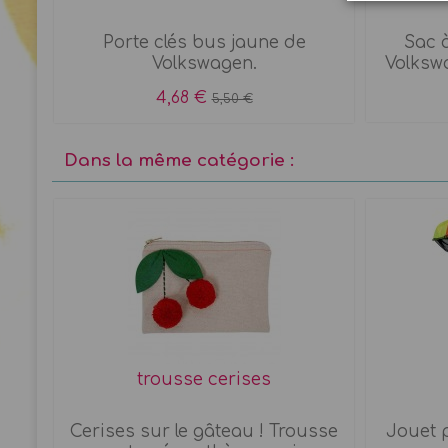
Porte clés bus jaune de
Sac 
Volkswagen.
Volksw
4,68 €
5,50 €
Dans la même catégorie :
trousse cerises
nck
Cerises sur le gâteau ! Trousse
Jouet p