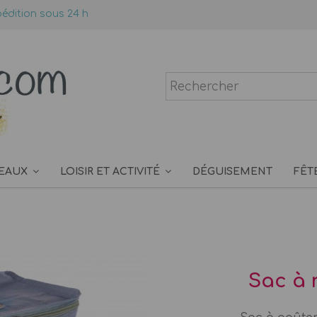
édition sous 24 h
EAUX
LOISIR ET ACTIVITÉ
DÉGUISEMENT
FÊT
Sac à 