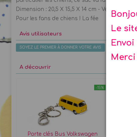
particulier les chiens, ce sac va faire des heu
Dimension : 20,5 X 15,5 X 14 cm - Vente à l'unit
Bonjo
Pour les fans de chiens ! La fée
Le si
Avis utilisateurs
Envoi 
SOYEZ LE PREMIER À DONNER VOTRE AVIS
Merci
A découvrir
-15%
Porte clés Bus Volkswagen
Sac à