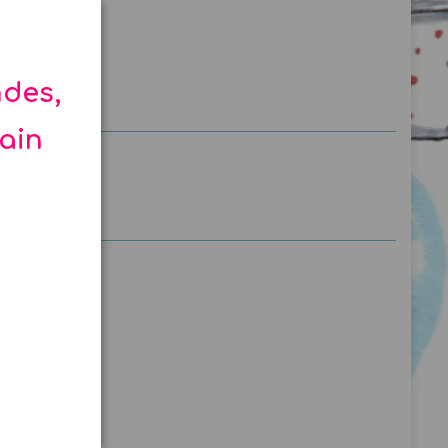
ndes,
hain
Bleu