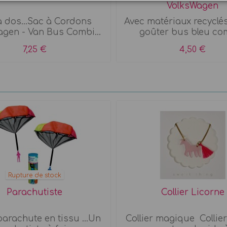
VolksWagen
à dos...Sac à Cordons
Avec matériaux recyclés.
agen - Van Bus Combi...
goûter bus bleu com
7,25 €
4,50 €
Rupture de stock
Parachutiste
Collier Licorne
arachute en tissu ...Un
Collier magique Collier