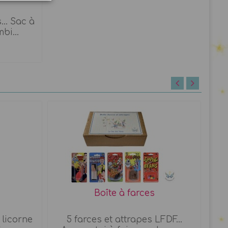
.. Sac à
bi...
Boîte à farces
 licorne
5 farces et attrapes LFDF...
J