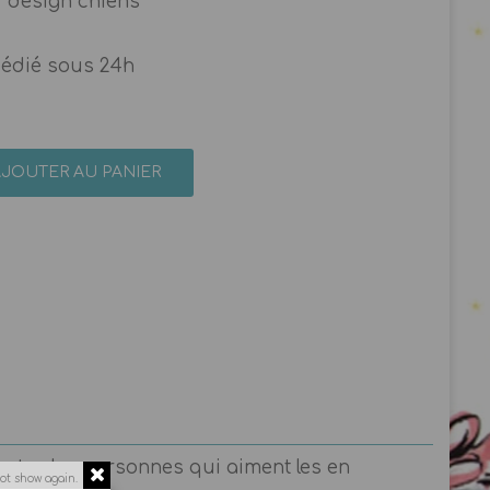
r design chiens
pédié sous 24h
AJOUTER AU PANIER
outes les personnes qui aiment les en
ot show again.