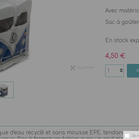
Avec matériau
Sac à goûte
En stock ex
4,50 €
Agrandir
ique d'eau recyclé et sans mousse EPE. tendance et
Do n