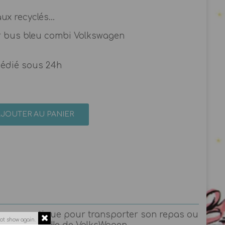
x recyclés...
r bus bleu combi Volkswagen
pédié sous 24h
AJOUTER AU PANIER
 hyper pratique pour transporter son repas ou
ot show again.