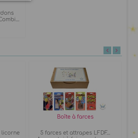
rdons
ombi...
Boîte à farces
 licorne
5 farces et attrapes LFDF...
J