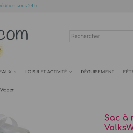
édition sous 24 h
EAUX
LOISIR ET ACTIVITÉ
DÉGUISEMENT
FÊT
ksWagen
Sac à 
Volks