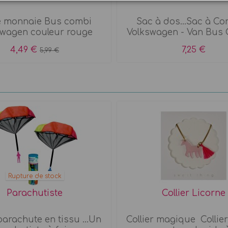
e monnaie Bus combi
Sac à dos...Sac à Co
swagen couleur rouge
Volkswagen - Van Bus C
4,49 €
7,25 €
5,99 €
Rupture de stock
Parachutiste
Collier Licorne
arachute en tissu ...Un
Collier magique Collier