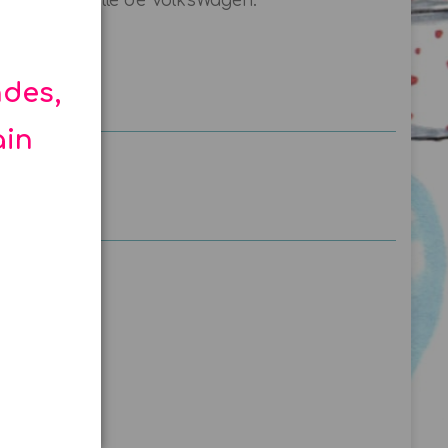
ction officielle de VolksWagen.
ndes,
ain
n bleu