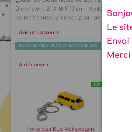
goûter ou pique nique, ce sac va faire des heu
Dimension : 21 X 16 X 13 cm - Vente à l'unité
Bonjo
J'aime beaucoup ce sac pour son design et so
Le si
Avis utilisateurs
Envoi 
SOYEZ LE PREMIER À DONNER VOTRE AVIS
Merci
A découvrir
-15%
Porte clés Bus Volkswagen
Port