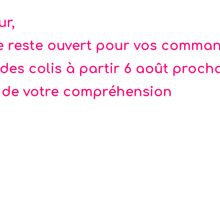
reux. Sac à fermeture éclaire avec un seul zip. Colle
ur,
n côté recyclé ! La Fée
te reste ouvert pour vos comma
des colis à partir 6 août proch
 de votre compréhension
-25%
e monnaie Volkswagen
Sac à dos Volkswage