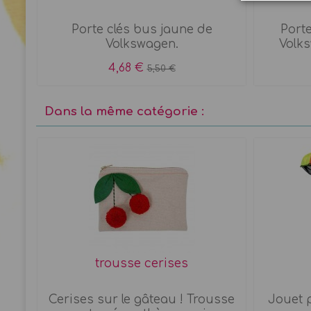
Porte clés bus jaune de
Port
Volkswagen.
Volk
4,68 €
5,50 €
Dans la même catégorie :
trousse cerises
nck
Cerises sur le gâteau ! Trousse
Jouet p