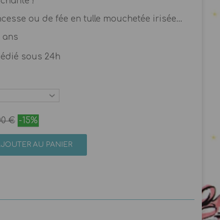
chante !
cesse ou de fée en tulle mouchetée irisée...
3 ans
pédié sous 24h
00 €
-15%
AJOUTER AU PANIER