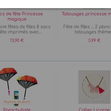
cs de fête Princesse
Tatouages princesse 
magique
re fêtes de filles 8 sacs
Fête de filles ... 2 pla
fête imprimés avec...
tatouages thème.
13,90 €
3,99 €
Rupture de stock
Parachutiste
Collier Licorne