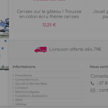
nck
Cerises sur le gâteau ! Trousse
Jouet p
..
en coton écru thème cerises
pa
12,25 €
Livraison offerte dès 7
Informations
Nous cont
Promotions
Conseil
Contactez-nous
:
07 8
Qui est la fée des fêtes
Livraison
:
con
Mentions légales
Conditions d'utilisation
RGPD
sitemap