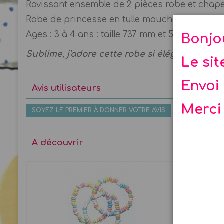
Ravissant ensemble de 2 pièces robe et chape
Robe de princesse en tulle mouchetée irisée 
Ages : 3 à 4 ans : taille 737 mm et 5 à 6 ans tai
Bonjo
Sublime, j'adore cette robe si élégante pour 
Le si
Envoi 
Avis utilisateurs
Merci
SOYEZ LE PREMIER À DONNER VOTRE AVIS
A découvrir