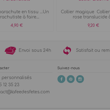
arachute en tissu ...Un
Collier magique Collier
rachutiste à faire...
rose translucide à
4,90 €
9,20 €
9€
Envoi sous 24h
Satisfait ou 
acter
Suivez-nous
s personnalisés
5 12 35 23
tact@lafeedesfetes.com