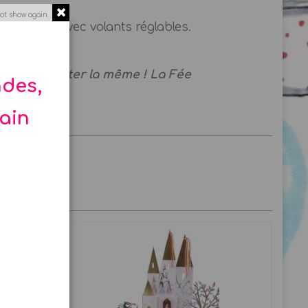
ot show again.
Bretelles avec volants réglables.
le aussi porter la même ! La Fée
ndes,
hain