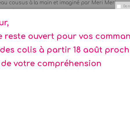
au cousus à la main et imaginé par Meri Meri.
Do n
doublée avec des superpositions de segments roses. 
lle : 813 mm
ur,
toutes les fêtes et en plus sa grande soeur peut el
te reste ouvert pour vos comma
des colis à partir 18 août proc
 de votre compréhension