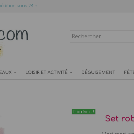
édition sous 24 h
EAUX
LOISIR ET ACTIVITÉ
DÉGUISEMENT
FÊT
Prix réduit !
Set ro