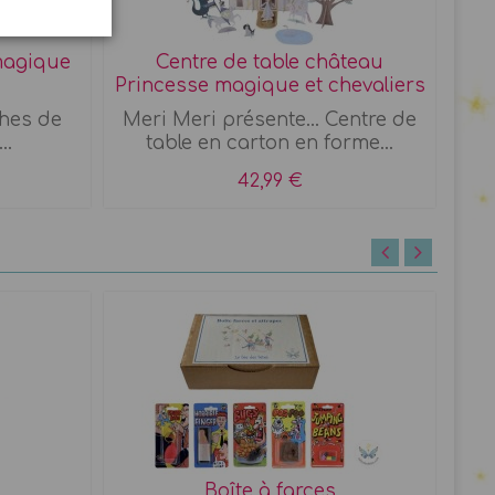
magique
Centre de table château
Princesse magique et chevaliers
nches de
Meri Meri présente... Centre de
..
table en carton en forme...
42,99 €
Boîte à farces