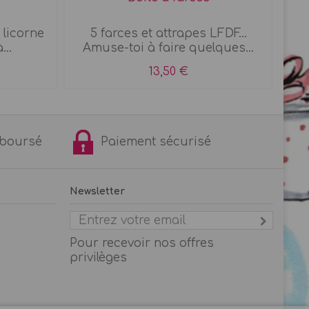
 licorne
5 farces et attrapes LFDF...
J
...
Amuse-toi à faire quelques...
13,50 €
remboursé
Paiement sécurisé
Newsletter
Pour recevoir nos offres
privilèges