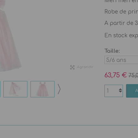
Meri meri en
Robe de prin
A partir de 
En stock ex
Taille:
Agrandir
63,75 €
75,