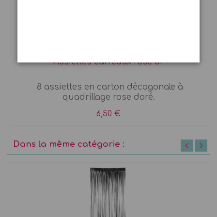
Assiettes carreaux rose or
8 assiettes en carton décagonale à
quadrillage rose doré.
6,50 €
Dans la même catégorie :