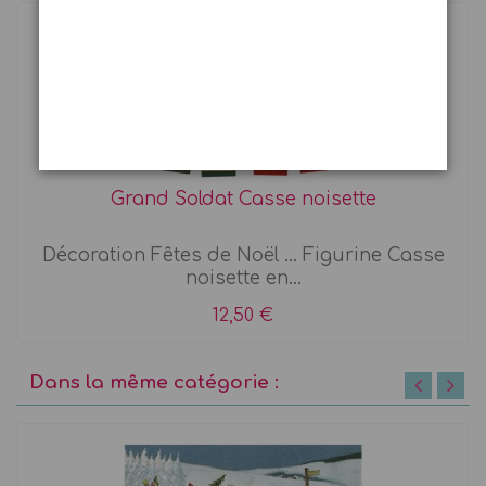
Grand Soldat Casse noisette
Décoration Fêtes de Noël ... Figurine Casse
noisette en...
12,50 €
Dans la même catégorie :