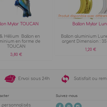
Produit disponible avec différen
llon Mylar TOUCAN
Ballon Mylar Lun
 & Hélium Ballon en
Ballon aluminium Lun
minium en forme de
argent Dimension : 35 
TOUCAN
1,20 €
3,80 €
9€
Envoi sous 24h
Satisfait ou 
acter
Suivez-nous
s personnalisés