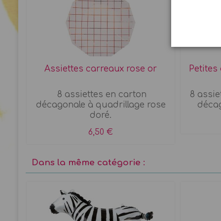
Assiettes carreaux rose or
Petites
8 assiettes en carton
8 assie
décagonale à quadrillage rose
décag
doré.
6,50 €
Dans la même catégorie :