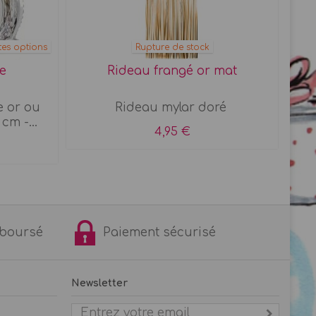
tes options
Rupture de stock
e
Rideau frangé or mat
e or ou
Rideau mylar doré
cm -...
4,95 €
remboursé
Paiement sécurisé
Newsletter