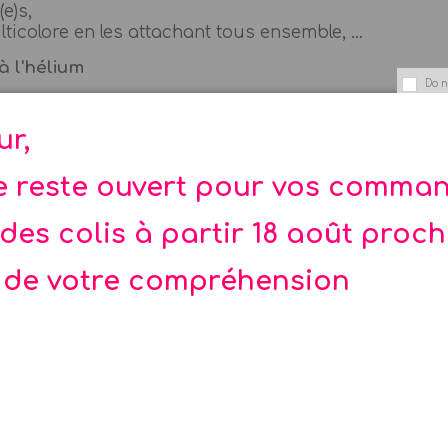
e)s,
ticolore en les attachant tous ensemble, ...
 à l'hélium
Do n
,
eur,
ur,
tendeur pour faire sortir le gaz,
,
te reste ouvert pour vos comma
otre ballon avec la ficelle de votre choix
des colis à partir 18 août proc
 de votre compréhension