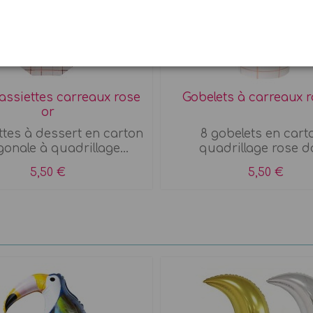
 assiettes carreaux rose
Gobelets à carreaux r
or
ttes à dessert en carton
8 gobelets en cart
onale à quadrillage...
quadrillage rose d
5,50 €
5,50 €