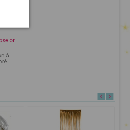
ose or
on à
oré.