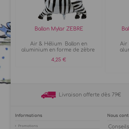
L
Ballon Mylar ZEBRE
Ba
Air & Hélium Ballon en
Air
d...
aluminium en forme de zèbre
alu
4,25 €
Livraison offerte dès 7
Informations
Nous cont
Promotions
Conseil