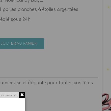
, Noël, candy Bar, ...
 pailles blanches à étoiles argentées
pédié sous 24h
AJOUTER AU PANIER
 lumineuse et élégante pour toutes vos fêtes
ot show again.