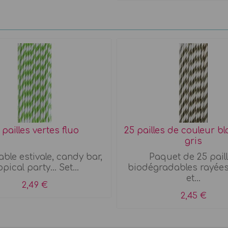
 pailles vertes fluo
25 pailles de couleur bl
gris
able estivale, candy bar,
Paquet de 25 pail
opical party... Set...
biodégradables rayées
et...
2,49 €
2,45 €