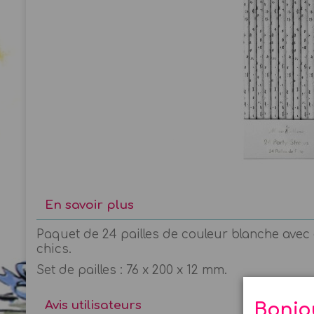
En savoir plus
Paquet de 24 pailles de couleur blanche avec d
chics.
Set de pailles : 76 x 200 x 12 mm.
Avis utilisateurs
Bonjo