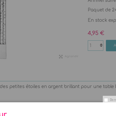
Anniversaires
Paquet de 24
En stock ex
4,95 €
Agrandir
es petites étoiles en argent brillant pour une table
Do n
ur,