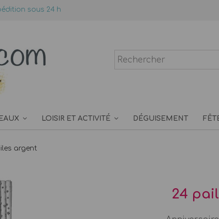
édition sous 24 h
EAUX
LOISIR ET ACTIVITÉ
DÉGUISEMENT
FÊT
oiles argent
24 pail