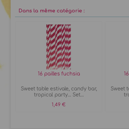
Dans la même catégorie :
16 pailles fuchsia
16
s
Sweet table estivale, candy bar,
Sweet t
tropical party... Set...
tr
1,49 €