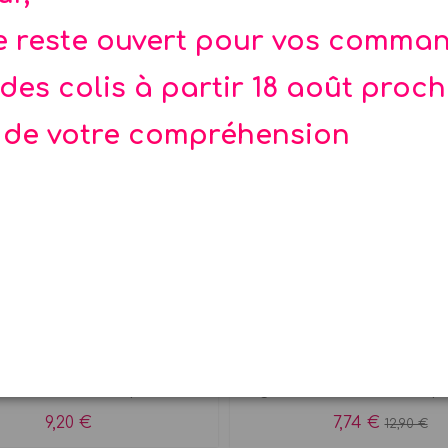
te reste ouvert pour vos comma
des colis à partir 18 août proc
 de votre compréhension
llier Etoiles et lune
Guirlande tassel or et
Meri Meri
eau girly ? Collier nuit
Guirlande métallique
ée avec 4 breloques...
argent de 3 m avec 12
9,20 €
7,74 €
12,90 €