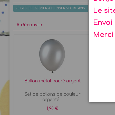
SOYEZ LE PREMIER À DONNER VOTRE AVIS
Le si
Envoi 
A découvrir
Merci
Ballon métal nacré argent
Co
its
Set de ballons de couleur
Un cad
é
argenté...
étoil
1,90 €