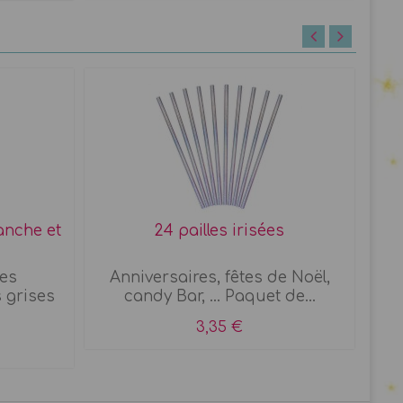
anche et
24 pailles irisées
les
Anniversaires, fêtes de Noël,
Ann
 grises
candy Bar, ... Paquet de...
3,35 €