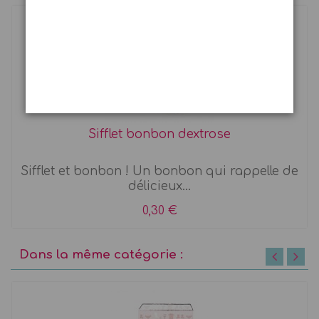
Sifflet bonbon dextrose
Sifflet et bonbon ! Un bonbon qui rappelle de
délicieux...
0,30 €
Dans la même catégorie :