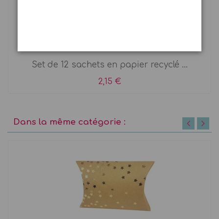
12 pochettes en kraft brun
Set de 12 sachets en papier recyclé ...
2,15 €
Dans la même catégorie :