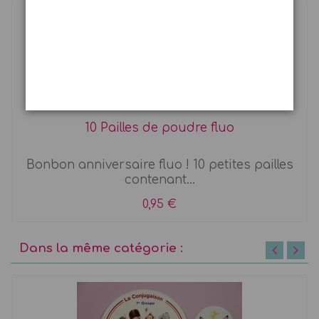
10 Pailles de poudre fluo
Bonbon anniversaire fluo ! 10 petites pailles
contenant...
0,95 €
Dans la même catégorie :