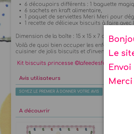
6 découpoirs différents : 1 baguette magiq
6 sachets en kraft alimentaire,
1 paquet de serviettes Meri Meri pour dég
1 recette de délicieux biscuits à faire avec
Dimension de la boîte : 15 x 15 x 7 cm - taille
Bonjo
Voilà de quoi bien occuper les enfants à un an
Le si
cuisiner de jolis biscuits et d'inventer des hi
Kit biscuits princesse ©lafeedesfetes.com
Envoi 
Avis utilisateurs
Merci
SOYEZ LE PREMIER À DONNER VOTRE AVIS
A découvrir