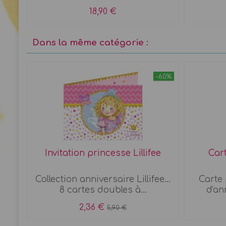
18,90 €
Dans la même catégorie :
-60%
 x 8
Invitation princesse Lillifee
Cart
e
Collection anniversaire Lillifee...
Carte 
8 cartes doubles à...
d'an
2,36 €
5,90 €