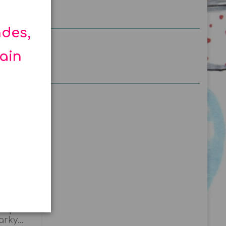
ndes,
hain
e Capt'n
 Superbe
rky...