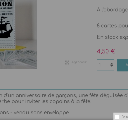
A l'abordage 
8 cartes pour
En stock ex
4,50 €
Agrandir
ion d'un anniversaire de garçons, une fête déguisée 
erbe pour inviter les copains à la fête.
tions - vendu sans enveloppe
Do n
s de couleur format 155 x 155 mm