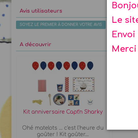
Bonjo
Avis utilisateurs
Le si
SOYEZ LE PREMIER À DONNER VOTRE AVIS
Envoi 
A découvrir
Merci
Kit anniversaire Capt'n Sharky
Poig
Ohé matelots ... c'est l'heure du
Poi
goûter ! Kit goûter...