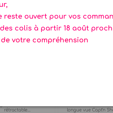
ur,
te reste ouvert pour vos comma
des colis à partir 18 août proc
 de votre compréhension
Rupture de stock
nard magique pirate
Longue-vue télescopiqu
Sharky
gnard métal à lame
Navire ennemi en vue !
rétractable...
longue vue Capt'n Sha