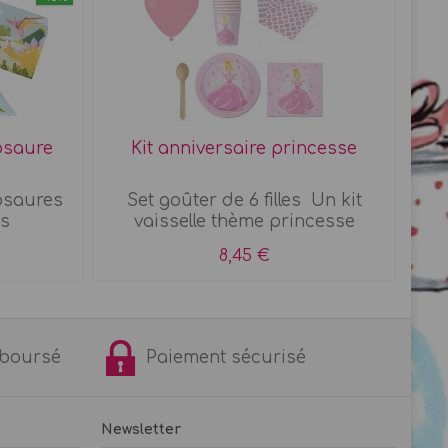
nosaure
Kit anniversaire princesse
K
osaures
Set goûter de 6 filles Un kit
s
vaisselle thème princesse
8,45 €
remboursé
Paiement sécurisé
Newsletter