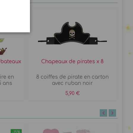
e bateaux
Chapeaux de pirates x 8
ire en
8 coiffes de pirate en carton
5 ans
avec ruban noir
5,90 €
-15%