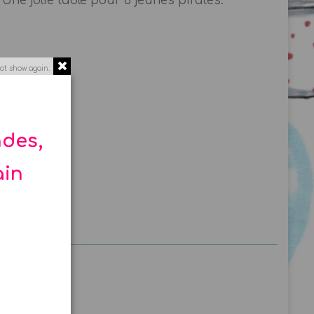
. Une jolie table pour 8 jeunes pirates.
ot show again.
iscuits ...
ndes,
ain