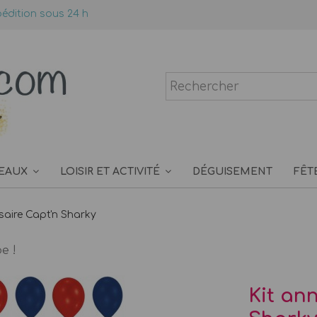
édition sous 24 h
EAUX
LOISIR ET ACTIVITÉ
DÉGUISEMENT
FÊT
rsaire Capt'n Sharky
e !
Kit an