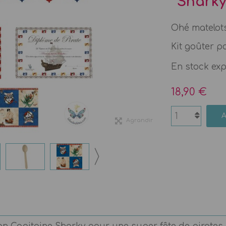
Shark
Ohé matelots 
Kit goûter p
En stock ex
18,90 €
Agrandir