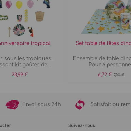
anniversaire tropical
Set table de fêtes di
r sous les tropiques...
Ensemble de table din
ssant kit goûter de...
Pour 6 personne
28,99 €
6,72 €
7,90 €
9€
Envoi sous 24h
Satisfait ou 
acter
Suivez-nous