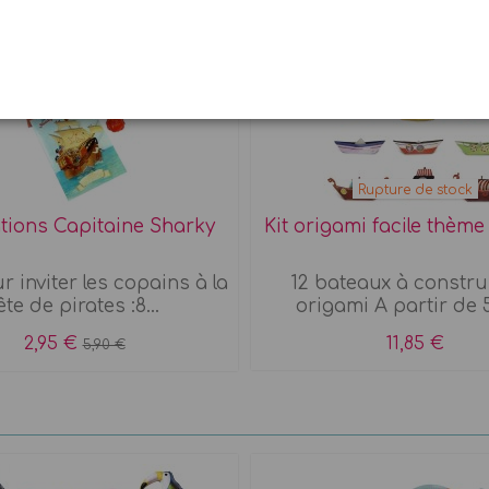
-50%
Rupture de stock
ations Capitaine Sharky
Kit origami facile thèm
r inviter les copains à la
12 bateaux à constru
ête de pirates :8...
origami A partir de 
2,95 €
11,85 €
5,90 €