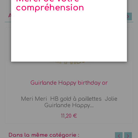
compréhension
A découvrir
Guirlande Happy birthday or
Meri Meri HB gold à paillettes Jolie
Guirlande Happy...
11,20 €
Dans la même catégorie :