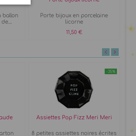
n ballon
Porte bijoux en porcelaine
Gr
de...
licorne
11,50 €
-35%
raude
Assiettes Pop Fizz Meri Meri
G
carton
8 petites assiettes noires écrites
8 g