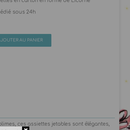
iettes en carton en forme de Licorne
pédié sous 24h
AJOUTER AU PANIER
imes, ces assiettes jetables sont élégantes,