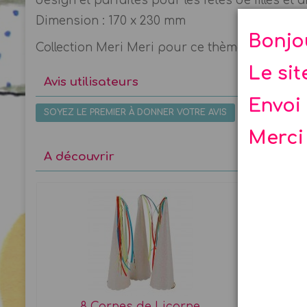
design et parfaites pour les fêtes de filles et
Dimension : 170 x 230 mm
Bonjo
Collection Meri Meri pour ce thème incontourna
Le si
Avis utilisateurs
Envoi 
SOYEZ LE PREMIER À DONNER VOTRE AVIS
Merci
A découvrir
8 Cornes de Licorne