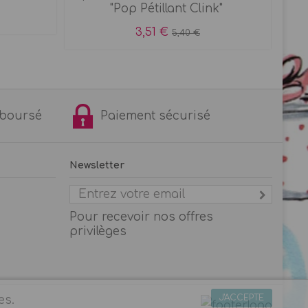
"Pop Pétillant Clink"
3,51 €
5,40 €
remboursé
Paiement sécurisé
Newsletter
Pour recevoir nos offres
privilèges
J'ACCEPTE
es.