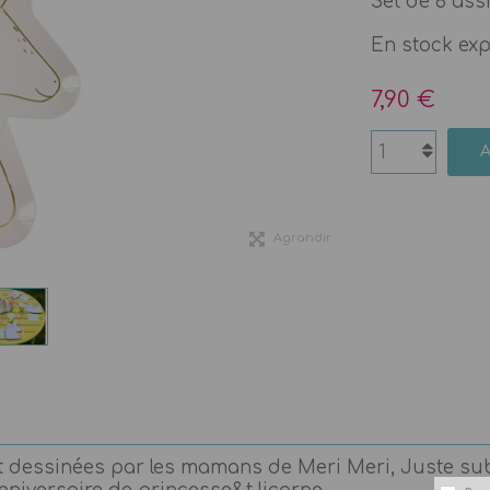
Set de 8 ass
En stock ex
7,90 €
Agrandir
t dessinées par les mamans de Meri Meri, Juste subl