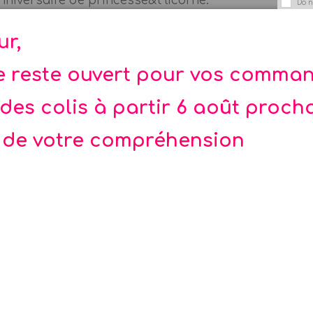
 anniversaire de princesse&t licorne.
Do n
ur,
ble chez les filles ! La Fée
te reste ouvert pour vos comma
des colis à partir 6 août proch
 de votre compréhension
Collier Licorne
Ballon Mylar Lico