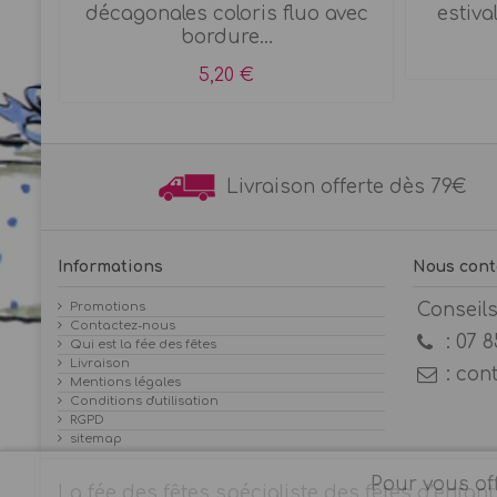
décagonales coloris fluo avec
estival
bordure...
5,20 €
Livraison offerte dès 7
Informations
Nous cont
Promotions
Conseil
Contactez-nous
:
07 8
Qui est la fée des fêtes
Livraison
:
con
Mentions légales
Conditions d'utilisation
RGPD
sitemap
Pour vous off
La fée des fêtes spécialiste des fêtes d’enfant