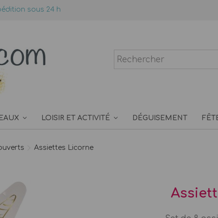
édition sous 24 h
EAUX
LOISIR ET ACTIVITÉ
DÉGUISEMENT
FÊT
ouverts
Assiettes Licorne
Assiet