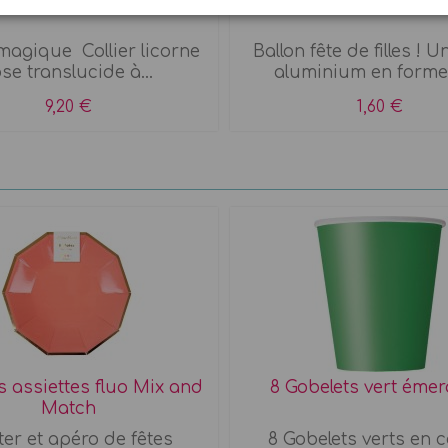
 magique Collier licorne
Ballon fête de filles ! U
se translucide à...
aluminium en forme 
9,20 €
1,60 €
es assiettes fluo Mix and
8 Gobelets vert éme
Match
er et apéro de fêtes
8 Gobelets verts en 