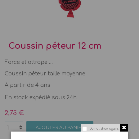
Coussin péteur 12 cm
Farce et attrape ...
Coussin péteur taille moyenne
A partir de 4 ans
En stock expédié sous 24h
2,75 €
AJOUTER AU PANIER
Do not show again.