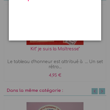
Kit" je suis la Maîtresse"
Le tableau d'honneur est attribué à ... Un set
rétro...
4,95 €
Dans la même catégorie :