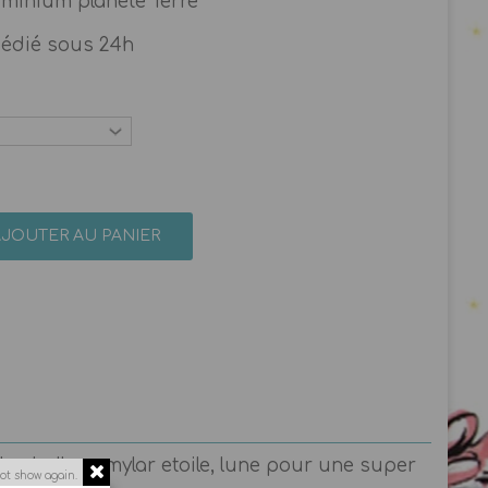
uminium planète Terre
pédié sous 24h
AJOUTER AU PANIER
 des ballons mylar etoile, lune pour une super
ot show again.