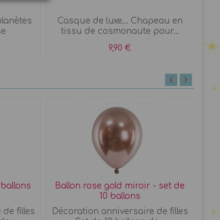
lanètes
Casque de luxe... Chapeau en
Com
se
tissu de cosmonaute pour...
9,90 €
 ballons
Ballon rose gold miroir - set de
Bal
10 ballons
de filles
Décoration anniversaire de filles
Déc