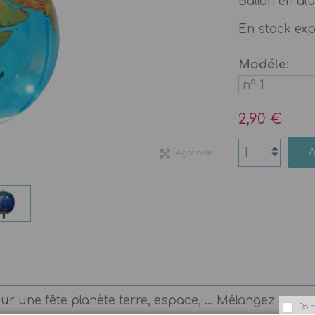
Ballon en al
En stock ex
Modéle:
2,90 €
Agrandir
our une fête planète terre, espace, ... Mélangez avec
Do n