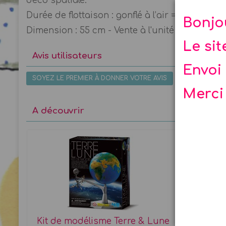
déco spatiale.
Durée de flottaison : gonflé à l’air = 1 Mois / g
Bonjo
Dimension : 55 cm - Vente à l'unité sous poch
Le si
Avis utilisateurs
Envoi 
SOYEZ LE PREMIER À DONNER VOTRE AVIS
Merci
A découvrir
Kit de modélisme Terre & Lune
Invit