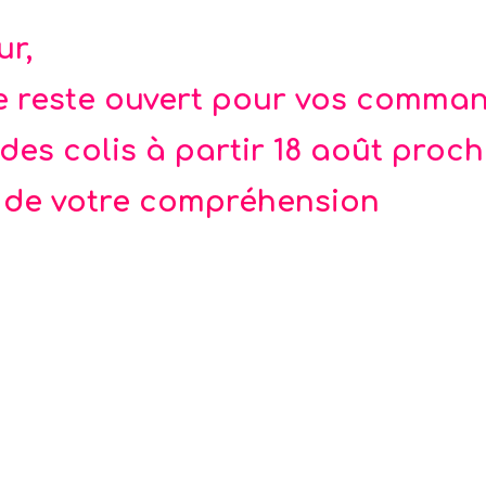
onflé à l’hélium = 15 jours et + avec retour
des plis.
ur,
e
te reste ouvert pour vos comma
des colis à partir 18 août proc
 de votre compréhension
Rupture de stock
ation espace - cosmos
Badge Cosmos