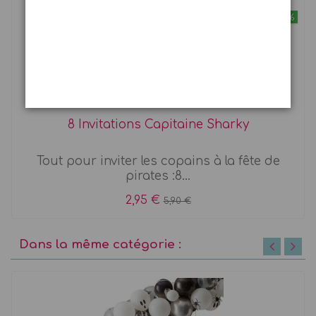
-50%
8 Invitations Capitaine Sharky
Tout pour inviter les copains à la fête de
pirates :8...
2,95 €
5,90 €
Dans la même catégorie :