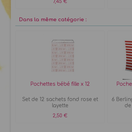
7,45 €
Dans la même catégorie :
IY
Pochettes bébé fille x 12
Pochet
 à
Set de 12 sachets fond rose et
6 Berlin
layette
de
2,50 €