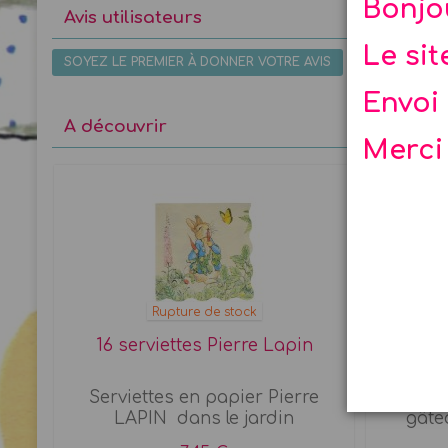
Bonjo
Avis utilisateurs
Le si
SOYEZ LE PREMIER À DONNER VOTRE AVIS
Envoi 
A découvrir
Merci
Rupture de stock
16 serviettes Pierre Lapin
12 Pic
Serviettes en papier Pierre
Déco
LAPIN dans le jardin
gâtea