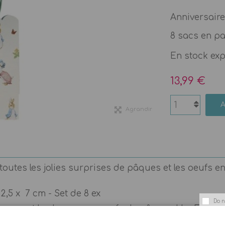
Anniversaire
8 sacs en pa
En stock ex
13,99 €
Agrandir
outes les jolies surprises de pâques et les oeufs en
2,5 x 7 cm - Set de 8 ex
Do n
es ... et la chasse aux oeufs de pâques ! La Fée