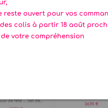
ur,
te reste ouvert pour vos comma
des colis à partir 18 août proc
 de votre compréhension
Rupture de stock
s à gâteau Pierre lapin
Assiette Pierre lapin en
x 6
rez vos cupcakes et
Vaisselle réutilisable M
ux de fête ... Set de...
36,90 €