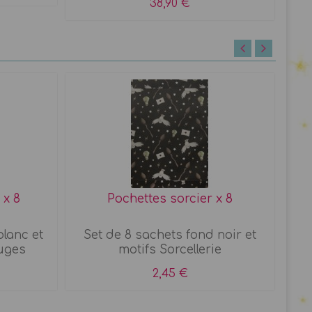
38,90 €
 x 8
Pochettes sorcier x 8
blanc et
Set de 8 sachets fond noir et
Se
uges
motifs Sorcellerie
2,45 €