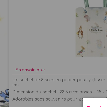
En savoir plus
Un sachet de 8 sacs en papier pour y glisser t
cm.
Dimension du sachet : 23,5 avec anses - 15 x 1
Adorables sacs souvenirs pour les anniversair