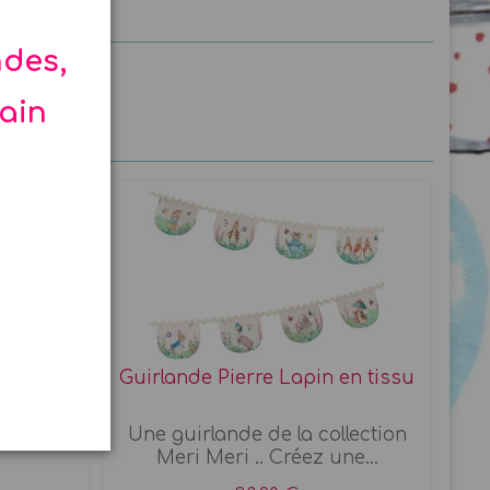
ndes,
hain
 mélanine
Guirlande Pierre Lapin en tissu
eri Meri
Une guirlande de la collection
Meri Meri .. Créez une...