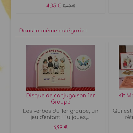
4,05 €
5,40 €
Dans la même catégorie :
lanc
Disque de conjugaison 1er
Kit M
Groupe
rs
Les verbes du 1er groupe, un
Qui est 
jeu d'enfant ! Tu joues,...
rét
6,99 €