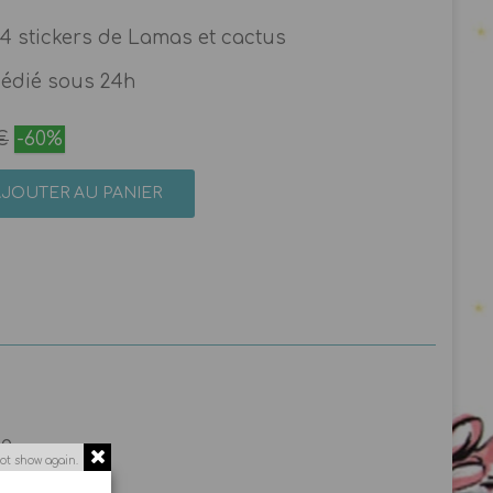
4 stickers de Lamas et cactus
pédié sous 24h
€
-60%
AJOUTER AU PANIER
ée
ot show again.