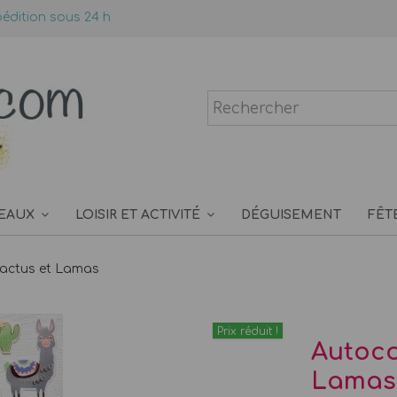
édition sous 24 h
EAUX
LOISIR ET ACTIVITÉ
DÉGUISEMENT
FÊT
Cactus et Lamas
Prix réduit !
Autoco
Lamas