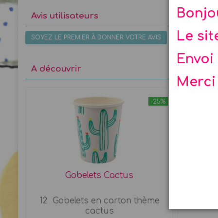
Bonjo
Avis utilisateurs
Le si
SOYEZ LE PREMIER À DONNER VOTRE AVIS
Envoi 
A découvrir
Merci
-20%
-25%
Gobelets Cactus
Mini Pi
12 Gobelets en carton thème
En f
et...
cactus