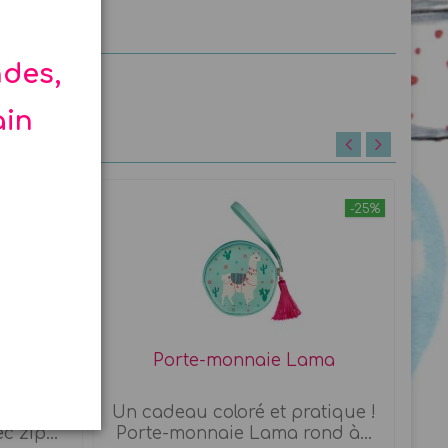
ndes,
ain
-15%
-25%
ama
Porte-monnaie Lama
dique !
Un cadeau coloré et pratique !
C
 zip...
Porte-monnaie Lama rond à...