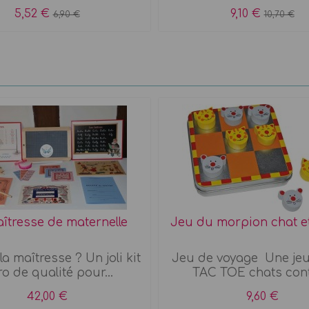
5,52 €
9,10 €
6,90 €
10,70 €
aîtresse de maternelle
Jeu du morpion chat e
la maîtresse ? Un joli kit
Jeu de voyage Une jeu
ro de qualité pour...
TAC TOE chats contr
42,00 €
9,60 €