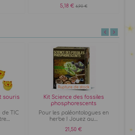
5,18 €
6,90 €
Rupture de stock
t souris
Kit Science des fossiles
Ki
phosphorescents
 de TIC
Pour les paléontologues en
T
e...
herbe ! Jouez au...
21,50 €