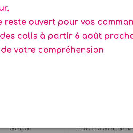
ur,
te reste ouvert pour vos comma
des colis à partir 6 août proch
 de votre compréhension
-20%
nata Cactus - Meri Meri
Trousse Llima L
orme de cactus avec
Un cadeau coloré et lu
pompon
Trousse à pompon avec