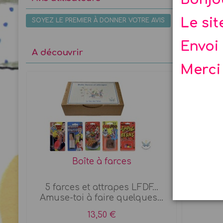
Le si
SOYEZ LE PREMIER À DONNER VOTRE AVIS
Envoi 
A découvrir
Merci
Boîte à farces
Lu
5 farces et attrapes LFDF...
Lunettes
Amuse-toi à faire quelques...
13,50 €