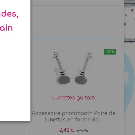
ndes,
hain
-30%
z
Lunettes guitare
en forme
Accessoire photobooth Paire de
lunettes en forme de...
2,42 €
3,45 €