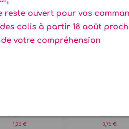
te reste ouvert pour vos comma
des colis à partir 18 août proc
 de votre compréhension
nettes Harry Potter
Taille crayon ne
 en plastique noires x 1
Taille crayon original 
à 4 paires
de nez !
1,25 €
0,75 €