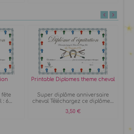
ion
Printable Diplomes theme cheval
 fête
Super diplôme anniversaire
A r
: 6...
cheval Téléchargez ce diplôme...
3,50 €