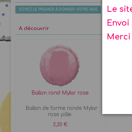
Le si
SOYEZ LE PREMIER À DONNER VOTRE AVIS
Envoi 
A découvrir
Merci
tel
Ballon rond Mylar rose
5 
Ballon de forme ronde Mylar
Sachet 
rose pâle.
2,20 €