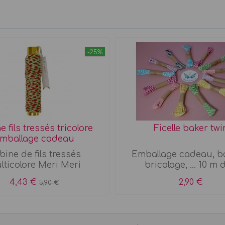
-25%
 fils tressés tricolore
Ficelle baker twi
mballage cadeau
bine de fils tressés
Emballage cadeau, ba
lticolore Meri Meri
bricolage, ... 10 m d
4,43 €
2,90 €
5,90 €