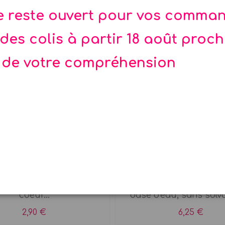
te reste ouvert pour vos comma
des colis à partir 18 août proc
 de votre compréhension
Ballons coeur rose
Vernis à ongles rose pai
namaki
de cinq ballons en latex
BIO et ludique ! Un v
coeur...
base d'eau, sans solvan
2,90 €
6,25 €