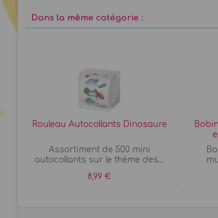
Dans la même catégorie :
Rouleau Autocollants Dinosaure
Bobine
e
u
Assortiment de 500 mini
Bo
autocollants sur le thème des...
mu
8,99 €