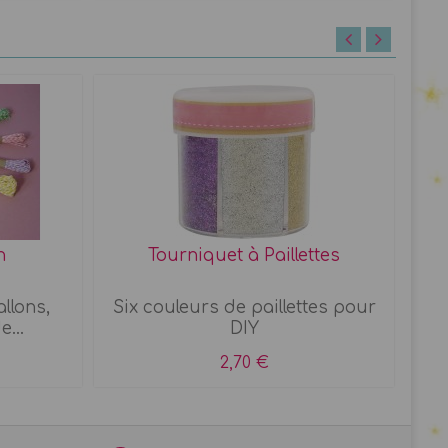
n
Tourniquet à Paillettes
Co
llons,
Six couleurs de paillettes pour
D
e...
DIY
ma
2,70 €