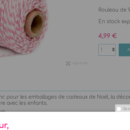
Rouleau de 
En stock ex
4,99 €
Agrandir
nc pour les emballages de cadeaux de Noël, la décora
ire avec les enfants.
Do n
 mm
ur,