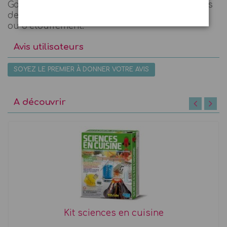
Garder hors de la portée des enfants de moins
de 3 ans. Risque d'ingestion de petites pièces
ou d’étouffement.
Avis utilisateurs
SOYEZ LE PREMIER À DONNER VOTRE AVIS
A découvrir
Kit sciences en cuisine