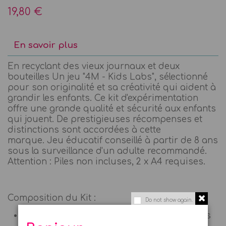
19,80 €
En savoir plus
En recyclant des vieux journaux et deux
bouteilles Un jeu "4M - Kids Labs", sélectionné
pour son originalité et sa créativité qui aident à
grandir les enfants. Ce kit d'expérimentation
offre une grande qualité et sécurité aux enfants
qui jouent. De prestigieuses récompenses et
distinctions sont accordées à cette
marque. Jeu éducatif conseillé à partir de 8 ans
sous la surveillance d'un adulte recommandé.
Attention : Piles non incluses, 2 x A4 requises.
Composition du Kit :
Do not show again.
1 notice explicative détaillée et informations