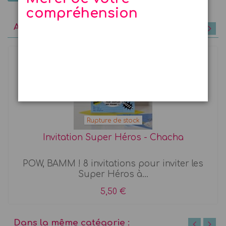
compréhension
A découvrir
Rupture de stock
Invitation Super Héros - Chacha
POW, BAMM ! 8 invitations pour inviter les
Super Héros à...
5,50 €
Dans la même catégorie :