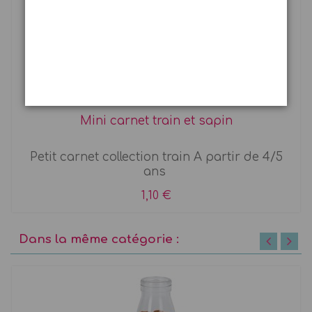
Mini carnet train et sapin
Petit carnet collection train A partir de 4/5
ans
1,10 €
Dans la même catégorie :