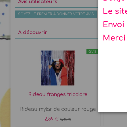
Avis utilisateurs
Le si
SOYEZ LE PREMIER À DONNER VOTRE AVIS
Envoi 
A découvrir
Merci
-25%
Rideau franges tricolore
Lampio
Rideau mylar de couleur rouge
Lampio
2,59 €
3,45 €