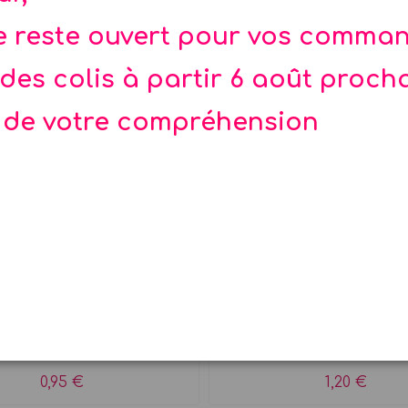
te reste ouvert pour vos comma
des colis à partir 6 août proch
 de votre compréhension
n tricolore bleu blanc
Collier à fleurs tricolo
rouge
blanc rouge
n tricolore en papier...
Collier de fleurs FRA
0,95 €
1,20 €