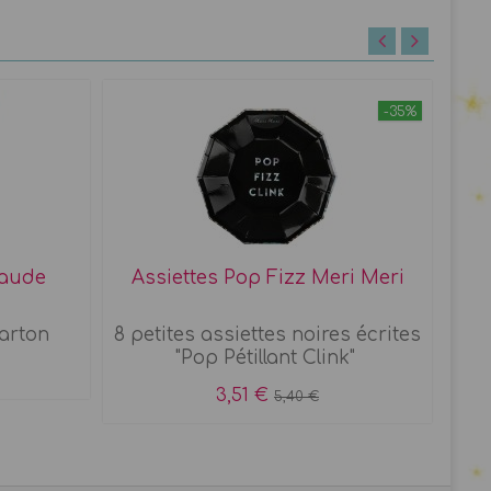
-35%
raude
Assiettes Pop Fizz Meri Meri
G
carton
8 petites assiettes noires écrites
8 g
"Pop Pétillant Clink"
3,51 €
5,40 €