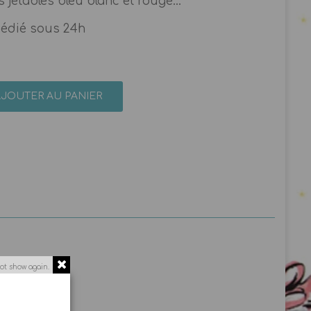
 jetables bleu blanc et rouge...
pédié sous 24h
AJOUTER AU PANIER
ot show again.