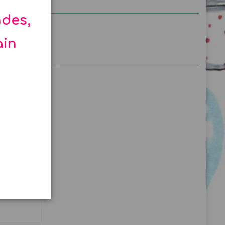
ndes,
ain
re bleu
NCE...