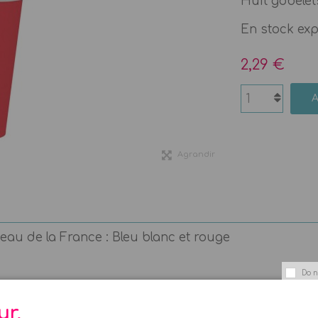
Huit gobelets
En stock ex
2,29 €
Agrandir
eau de la France : Bleu blanc et rouge
Do n
La Fée
ur,