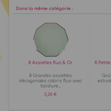
Dans la même catégorie :
ier
8 Assiettes fluo & Or
8 Petit
8 Grandes assiettes
Goût
n
décagonales coloris fluo avec
estival
bordure...
5,20 €