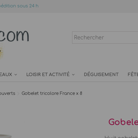
édition sous 24 h
EAUX
LOISIR ET ACTIVITÉ
DÉGUISEMENT
FÊT
ouverts
Gobelet tricolore France x 8
Gobele