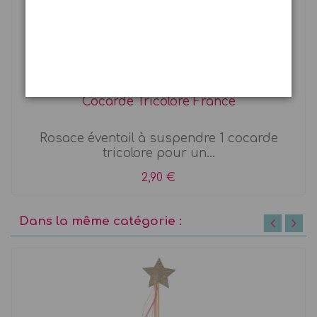
Rupture de stock
Cocarde Tricolore France
Rosace éventail à suspendre 1 cocarde
tricolore pour un...
2,90 €
Dans la même catégorie :