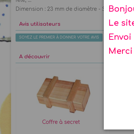
fête, ...
Bonjo
Dimension : 23 mm de diamètre - Sachet de 2
Le si
Avis utilisateurs
Envoi 
SOYEZ LE PREMIER À DONNER VOTRE AVIS
Merci
A découvrir
Coffre à secret
Assi