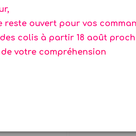
ur,
4
te reste ouvert pour vos comma
des colis à partir 18 août proc
 de votre compréhension
ettes pirate kraft x 8
Serviettes pirate k