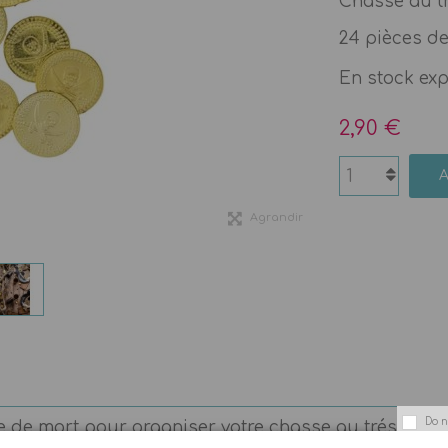
Chasse au tré
24 pièces d
En stock ex
2,90 €
Agrandir
Do n
 de mort pour organiser votre chasse au trésor, votre