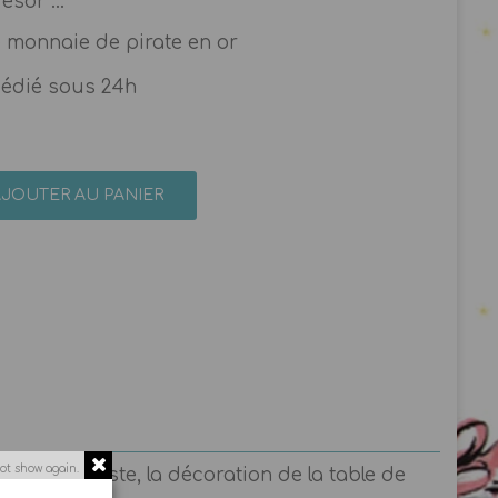
sor ...
e monnaie de pirate en or
pédié sous 24h
AJOUTER AU PANIER
ot show again.
 jeu de piste, la décoration de la table de