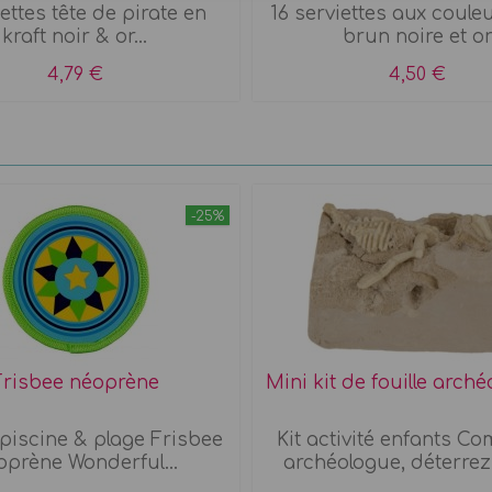
ettes tête de pirate en
16 serviettes aux couleu
kraft noir & or...
brun noire et o
4,79 €
4,50 €
-25%
Frisbee néoprène
Mini kit de fouille arch
piscine & plage Frisbee
Kit activité enfants C
oprène Wonderful...
archéologue, déterrez 