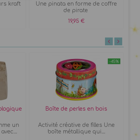
rs kraft
Une pinata en forme de coffre
r
de pirate
19,95 €
-45%
éologique
Boîte de perles en bois
omme un
Activité créative de filles Une
Jou
avec...
boîte métallique qui...