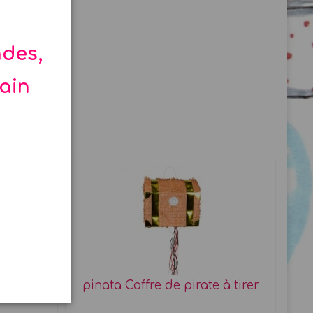
ndes,
hain
raft
pinata Coffre de pirate à tirer