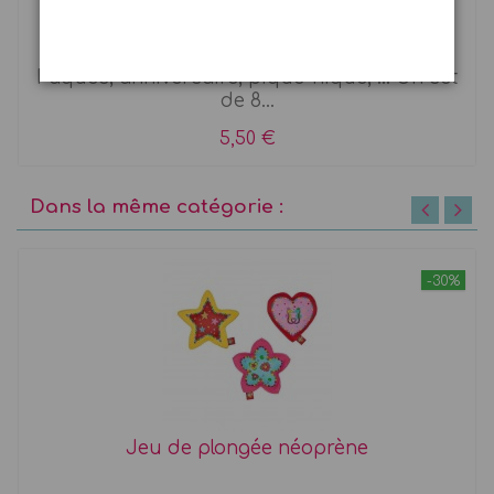
Gobelet mix and match jaune
Pâques, anniversaire, pique-nique, ... Un set
de 8...
5,50 €
Dans la même catégorie :
-30%
Jeu de plongée néoprène