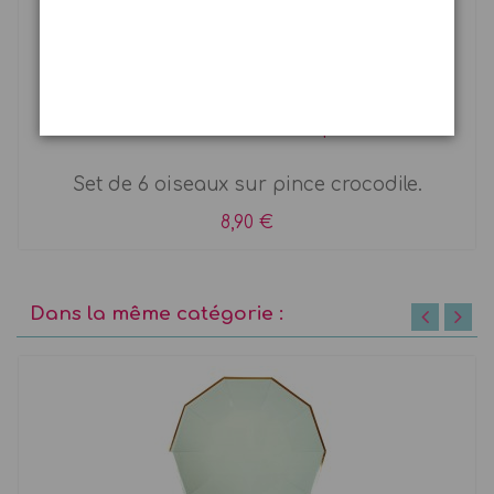
6 Oiseaux Pastel sur pince
Set de 6 oiseaux sur pince crocodile.
8,90 €
Dans la même catégorie :