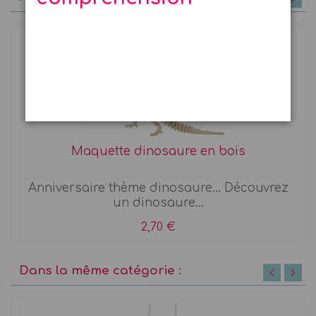
Maquette dinosaure en bois
Anniversaire thème dinosaure... Découvrez
un dinosaure...
2,70 €
Dans la même catégorie :