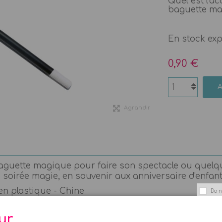
Quel est l'a
baguette m
En stock ex
0,90 €
Agrandir
aguette magique pour faire son spectacle ou quelques
 soirée magie, en souvenir aux anniversaire d'enfants,
 en plastique - Chine
Do n
ur,