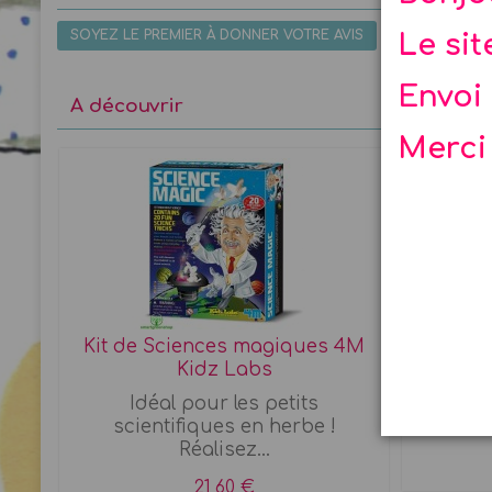
SOYEZ LE PREMIER À DONNER VOTRE AVIS
Le si
Envoi 
A découvrir
Merci
Kit de Sciences magiques 4M
Boîte
Kidz Labs
Idéal pour les petits
A vos
scientifiques en herbe !
tou
Réalisez...
21,60 €