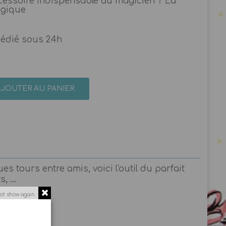
ccessoire indispensable au magicien ? La
agique
pédié sous 24h
AJOUTER AU PANIER
 tours entre amis, voici l'outil du parfait
 ...
ot show again.