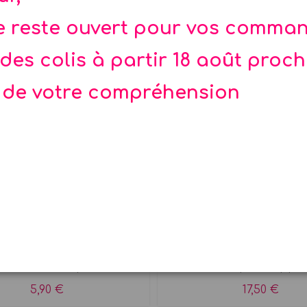
te reste ouvert pour vos comma
des colis à partir 18 août proc
 de votre compréhension
 de 42 tours de cartes
Boîte de magie KidzL
 cartes 42 merveilleux
12 tours de magie expl
rs de cartes pour...
Une boîte pour appren
5,90 €
17,50 €