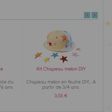
te
Kit Chapeau melon DIY
K
plie du
Chapeau melon en feutre DIY... A
Ch
/6 ans
partir de 3/4 ans
3,55 €