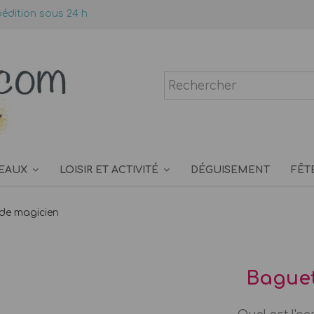
édition sous 24 h
EAUX
LOISIR ET ACTIVITÉ
DÉGUISEMENT
FÊT
de magicien
Baguet