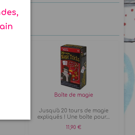
ndes,
hain
abs 4M
Boîte de magie
iqués !
Jusqu'à 20 tours de magie
dre...
expliqués ! Une boîte pour...
11,90 €