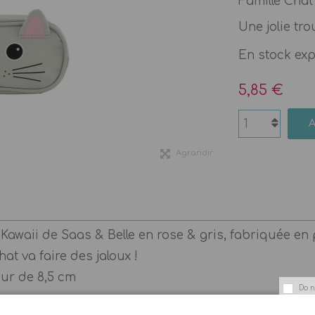
Famille Chat 
Une jolie tro
En stock ex
5,85 €
Agrandir
 Kawaii de Saas & Belle en rose & gris, fabriquée en 
hat va faire des jaloux !
eur de 8,5 cm
Do n
 sont juste adorables, cela va être difficile de choisir