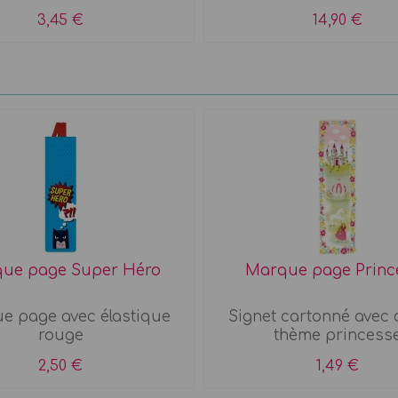
3,45 €
14,90 €
ue page Super Héro
Marque page Princ
e page avec élastique
Signet cartonné avec
rouge
thème princess
2,50 €
1,49 €