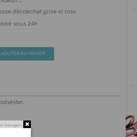
Kawaii ...
usse d'écolechat grise et rose
pédié sous 24h
AJOUTER AU PANIER
polyester.
ot show again.
 ! La Fée