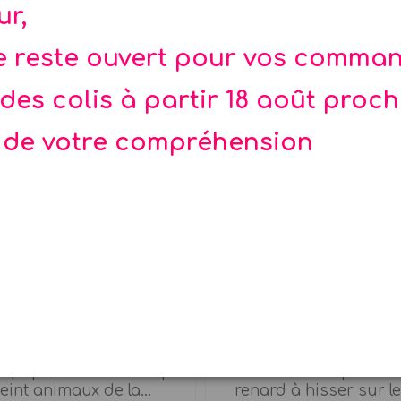
ur,
te reste ouvert pour vos comma
des colis à partir 18 août proc
 de votre compréhension
yon sculpté animaux
Sac à dos Renar
à papier en bois sculpté
Sac à dos craquant Sa
eint animaux de la...
renard à hisser sur le