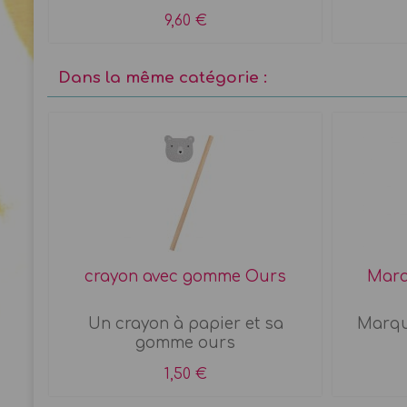
9,60 €
Dans la même catégorie :
crayon avec gomme Ours
Marq
Un crayon à papier et sa
Marqu
ël
gomme ours
1,50 €