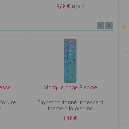
9,69 €
14,90 €
esse
Marque page Piscine
 dorure
Signet cartonné iridescent
S
e
thème à la piscine
1,49 €