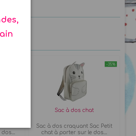
ndes,
hain
-35%
d
Sac à dos chat
c Petit
Sac à dos craquant Sac Petit
 dos...
chat à porter sur le dos...