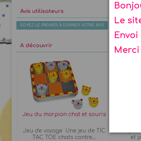
Bonjo
Avis utilisateurs
Le si
SOYEZ LE PREMIER À DONNER VOTRE AVIS
Envoi 
A découvrir
Merci
Jeu du morpion chat et souris
Cra
Jeu de voyage Une jeu de TIC
Crayon 
TAC TOE chats contre...
et p