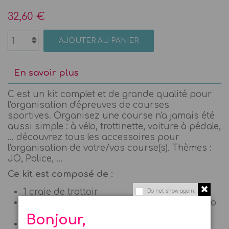
32,60 €
AJOUTER AU PANIER
En savoir plus
C est un kit complet et de grande qualité pour
l'organisation d'épreuves de courses
sportives.
Organisez une course n'a jamais été
aussi simple :
à vélo, trottinette, voiture à pédale,
... découvrez tous les accessoires pour
l'organisation de votre/vos course(s). Thèmes :
JO, Police, ...
Ce kit est composé de :
1 craie de trottoir
Do not show again.
2 cartes dossard avec cordelettes pour vélo
ou autre
Bonjour,
6 Cônes géants en bois pour tracer le