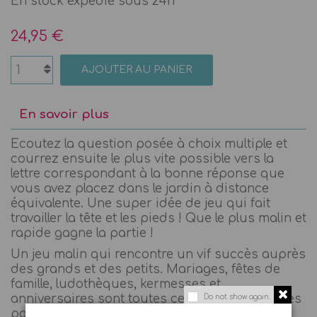
En stock expédié sous 24h
24,95 €
AJOUTER AU PANIER
En savoir plus
Ecoutez la question posée à choix multiple et
courrez ensuite le plus vite possible vers la
lettre correspondant à la bonne réponse que
vous avez placez dans le jardin à distance
équivalente. Une super idée de jeu qui fait
travailler la tête et les pieds ! Que le plus malin et
rapide gagne la partie !
Un jeu malin qui rencontre un vif succès auprès
des grands et des petits. Mariages, fêtes de
famille, ludothèques, kermesses et
anniversaires sont toutes ces occasions rêvées
Do not show again.
pour s'amuser et s affronter dans une