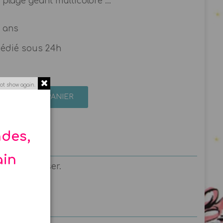
plage géant multicolore ...
3 ans
pédié sous 24h
ot show again.
AJOUTER AU PANIER
ndes,
ain
er et s'amuser.