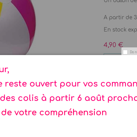
Un ballon de 
A partir de 
En stock ex
4,90 €
Do n
Agrandir
ur,
te reste ouvert pour vos comma
des colis à partir 6 août proch
piscine, ce grand ballon de 61 cm est parfait pour jou
 de votre compréhension