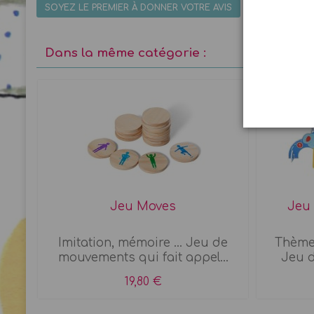
SOYEZ LE PREMIER À DONNER VOTRE AVIS
Dans la même catégorie :
XL
Jeu Moves
Jeu
lus
Imitation, mémoire ... Jeu de
Thème
mouvements qui fait appel...
Jeu d'
19,80 €