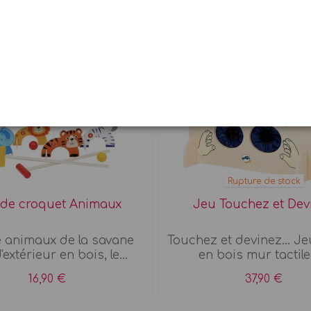
Rupture de stock
 de croquet Animaux
Jeu Touchez et Dev
 animaux de la savane
Touchez et devinez... Je
extérieur en bois, le...
en bois mur tactile 
16,90 €
37,90 €