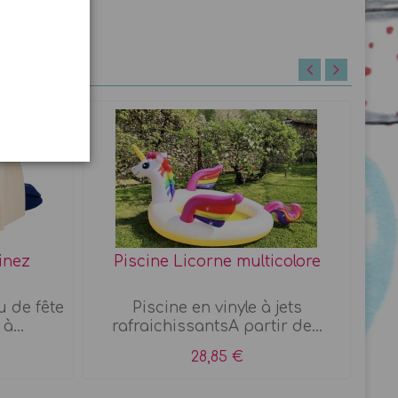
inez
Piscine Licorne multicolore
u de fête
Piscine en vinyle à jets
Je
à...
rafraichissantsA partir de...
28,85 €