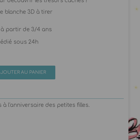
our découvrir les trésors cachés !
ne blanche 3D à tirer
s à partir de 3/4 ans
pédié sous 24h
AJOUTER AU PANIER
 l'anniversaire des petites filles.