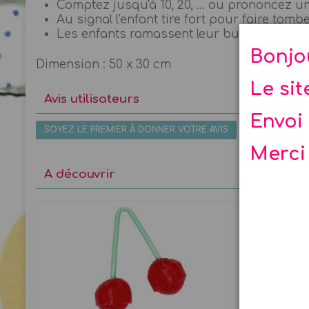
Comptez jusqu'à 10, 20, ... ou prononcez 
Au signal l'enfant tire fort pour faire tom
Les enfants ramassent leur butin et partag
Bonjo
Dimension : 50 x 30 cm
Le si
Avis utilisateurs
Envoi 
SOYEZ LE PREMIER À DONNER VOTRE AVIS
Merci
A découvrir