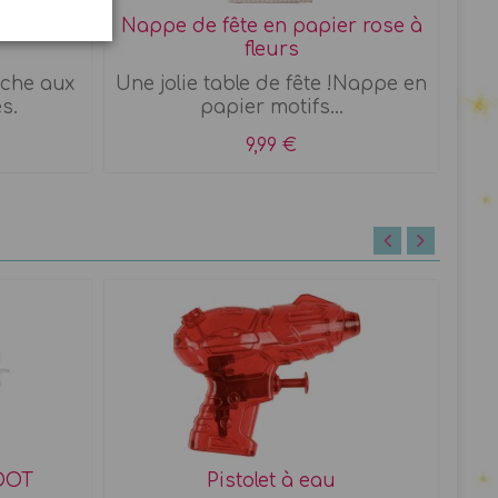
Nappe de fête en papier rose à
fleurs
uche aux
Une jolie table de fête !Nappe en
s.
papier motifs...
C
9,99 €
FOOT
Pistolet à eau