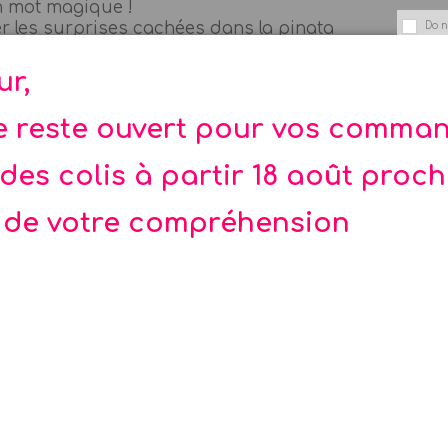
un mot magique !
ber les surprises cachées dans la pinata
Do n
ent les surprises et bonbons entre eux à la fin de la
ur,
te reste ouvert pour vos comma
des colis à partir 18 août proc
 de votre compréhension