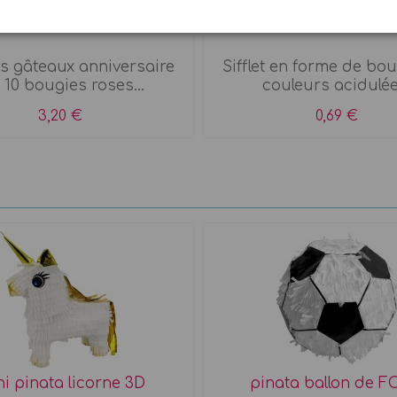
 roses à paillettes x 10
Sifflet bouche
s gâteaux anniversaire
Sifflet en forme de bo
le 10 bougies roses...
couleurs acidulée
3,20 €
0,69 €
i pinata licorne 3D
pinata ballon de 