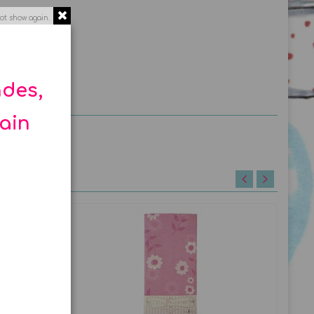
ot show again.
 partie
ndes,
hain