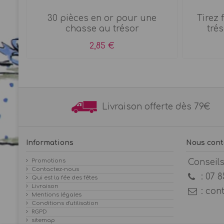
ors
30 pièces en or pour une
Tirez 
.
chasse au trésor
trés
2,85 €
Livraison offerte dès 7
Informations
Nous cont
Promotions
Conseil
Contactez-nous
:
07 8
Qui est la fée des fêtes
Livraison
:
con
Mentions légales
Conditions d'utilisation
RGPD
sitemap