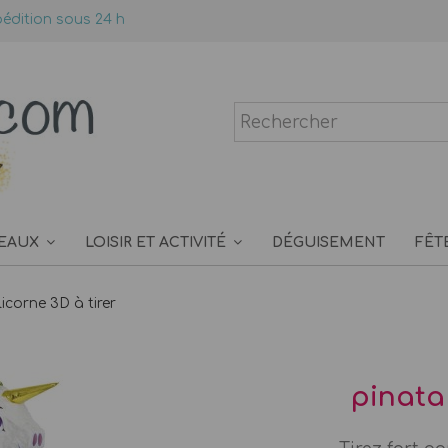
édition sous 24 h
EAUX
LOISIR ET ACTIVITÉ
DÉGUISEMENT
FÊT
licorne 3D à tirer
pinata 