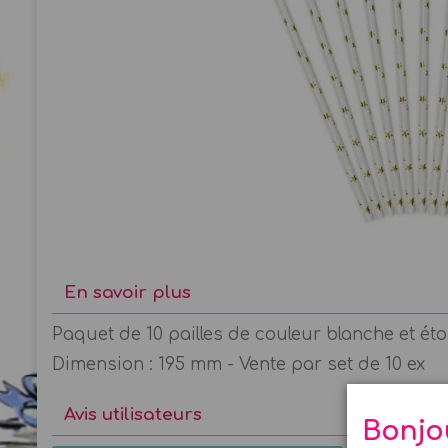
En savoir plus
Paquet de 10 pailles de couleur blanche et étoi
Dimension : 195 mm - Vente par set de 10 ex
Avis utilisateurs
Bonjo