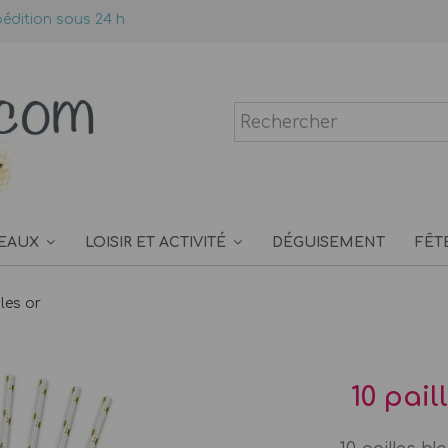
édition sous 24 h
EAUX
LOISIR ET ACTIVITÉ
DÉGUISEMENT
FÊT
iles or
10 pail