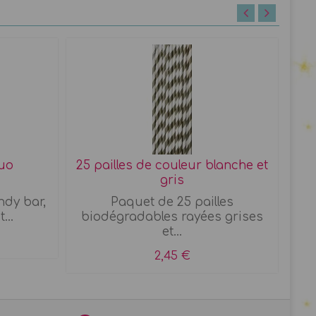
luo
25 pailles de couleur blanche et
gris
ndy bar,
Paquet de 25 pailles
A
...
biodégradables rayées grises
et...
2,45 €