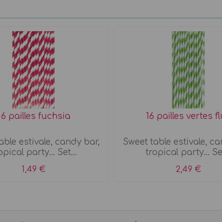
16 pailles fuchsia
16 pailles vertes f
able estivale, candy bar,
Sweet table estivale, ca
opical party... Set...
tropical party... Set
1,49 €
2,49 €