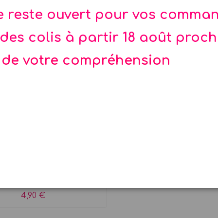
te reste ouvert pour vos comma
des colis à partir 18 août proc
 de votre compréhension
lets OR à franges x 8
e 8 gobelets à franges
dorées
4,90 €