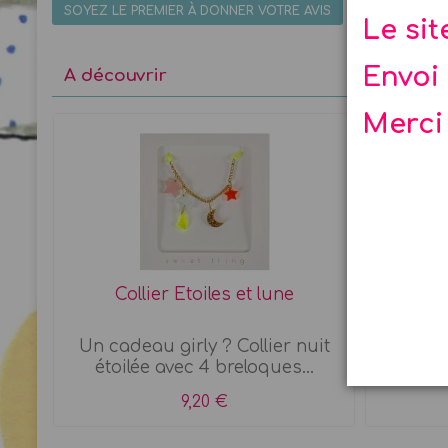
SOYEZ LE PREMIER À DONNER VOTRE AVIS
Le si
Envoi 
A découvrir
Merci
Collier Etoiles et lune
Gobe
Un cadeau girly ? Collier nuit
Set d
étoilée avec 4 breloques...
9,20 €