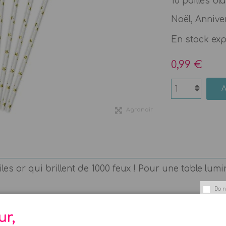
10 pailles b
Noël, Anniver
En stock ex
0,99 €
Agrandir
les or qui brillent de 1000 feux ! Pour une table lumi
Do n
ur,