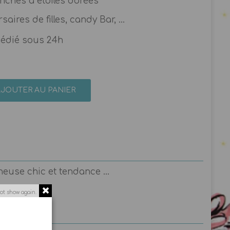
lanches à étoiles dorées
saires de filles, candy Bar, ...
pédié sous 24h
AJOUTER AU PANIER
neuse chic et tendance ...
ot show again.