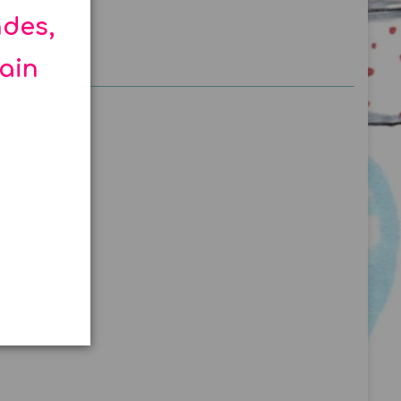
ndes,
hain