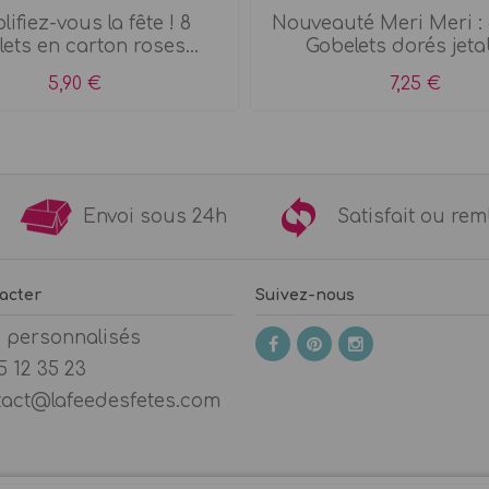
lifiez-vous la fête ! 8
Nouveauté Meri Meri : 
ets en carton roses...
Gobelets dorés jeta
5,90 €
7,25 €
9€
Envoi sous 24h
Satisfait ou 
acter
Suivez-nous
s personnalisés
5 12 35 23
tact@lafeedesfetes.com