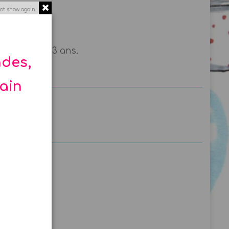
ot show again.
nts de - de 3 ans.
ndes,
hain