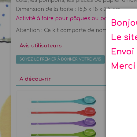
colle, les pompons, les pièces de papier amovibl
Dimension de la boîte : 15,5 x 18 x 2,5 cm
Activité à faire pour pâques ou pour un anniv
Bonjo
Attention : Ce kit comporte de nombreuses peti
Le si
Avis utilisateurs
Envoi 
SOYEZ LE PREMIER À DONNER VOTRE AVIS
Merci
A découvrir