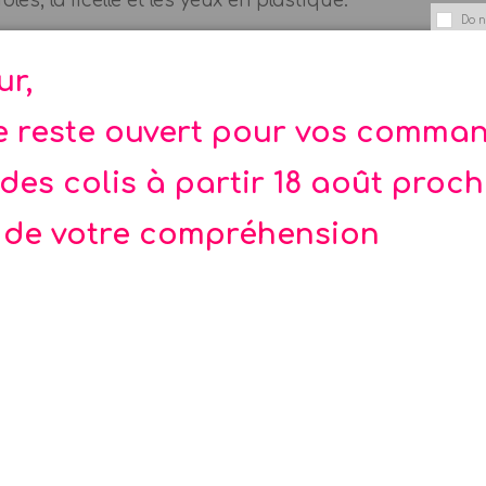
es, la ficelle et les yeux en plastique.
Do n
ersaire "Alice aux Pays des merveilles" La Fée
ur,
tes pièces susceptibles d'être ingérées par les enfa
te reste ouvert pour vos comma
des colis à partir 18 août proc
 de votre compréhension