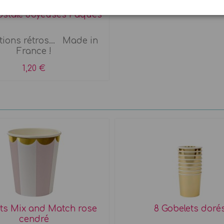
ostale Joyeuses Pâques
ations rétros... Made in
France !
1,20 €
ts Mix and Match rose
8 Gobelets doré
cendré