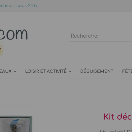
édition sous 24 h
EAUX
LOISIR ET ACTIVITÉ
DÉGUISEMENT
FÊT
Kit dé