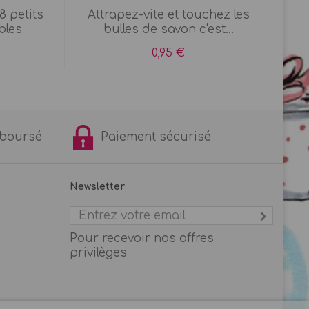
8 petits
Attrapez-vite et touchez les
Se
bles
bulles de savon c'est...
0,95 €
remboursé
Paiement sécurisé
Newsletter
Pour recevoir nos offres
privilèges