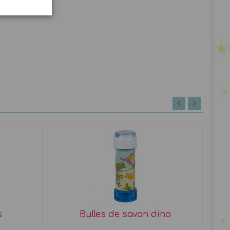
s
Bulles de savon dino