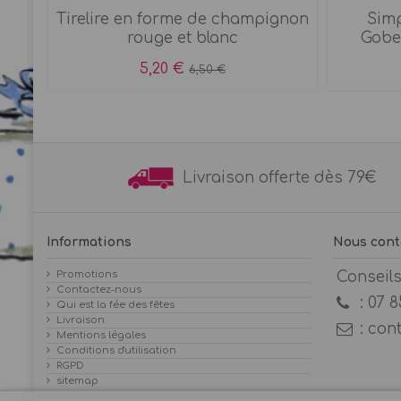
he
Tirelire en forme de champignon
Simp
rouge et blanc
Gobel
5,20 €
6,50 €
Livraison offerte dès 7
Informations
Nous cont
Promotions
Conseil
Contactez-nous
:
07 8
Qui est la fée des fêtes
Livraison
:
con
Mentions légales
Conditions d'utilisation
RGPD
sitemap