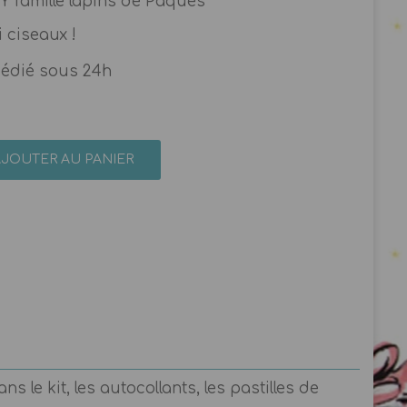
IY famille lapins de Pâques
i ciseaux !
pédié sous 24h
AJOUTER AU PANIER
 le kit, les autocollants, les pastilles de