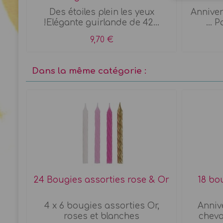
Des étoiles plein les yeux
Anniver
!Elégante guirlande de 42...
... 
9,70 €
Dans la même catégorie :
24 Bougies assorties rose & Or
18 bou
! 5
4 x 6 bougies assorties Or,
Annive
roses et blanches
cheval