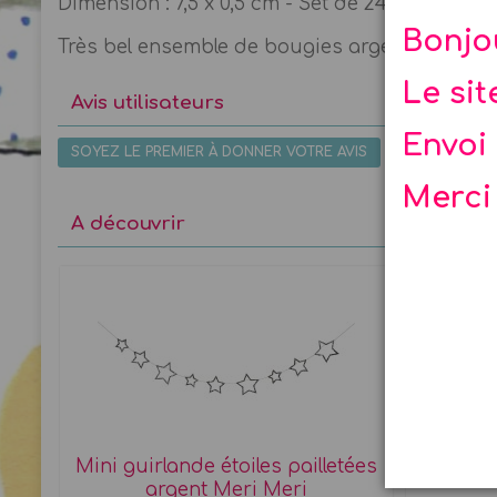
Dimension : 7,5 x 0,5 cm - Set de 24 exemplaire
Bonjo
Très bel ensemble de bougies argentées La F
Le si
Avis utilisateurs
Envoi 
SOYEZ LE PREMIER À DONNER VOTRE AVIS
Merci
A découvrir
t
Mini guirlande étoiles pailletées
24 p
argent Meri Meri