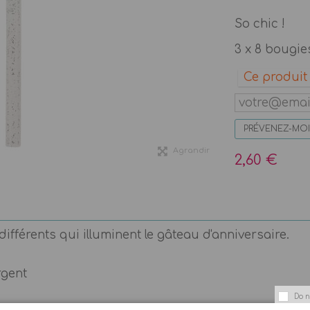
So chic !
3 x 8 bougies
Ce produit 
PRÉVENEZ-MOI
Agrandir
2,60 €
ifférents qui illuminent le gâteau d'anniversaire.
rgent
Do n