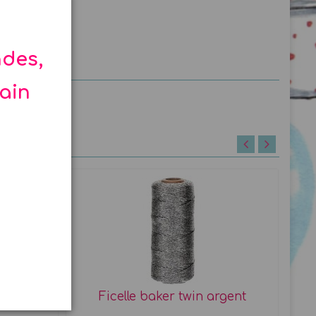
ndes,
hain
-40%
y argent
Ficelle baker twin argent