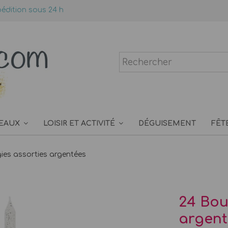
édition sous 24 h
EAUX
LOISIR ET ACTIVITÉ
DÉGUISEMENT
FÊT
ies assorties argentées
24 Bou
argent