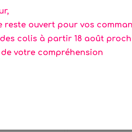
s
ur,
ée
te reste ouvert pour vos comma
des colis à partir 18 août proc
 de votre compréhension
ailles étoiles argent
Guirlande Happy Bithda