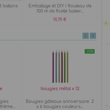
3 ballons
Emballage et DIY ! Rouleau de
Pin
100 m de ficelle baker...
10,70 €
-20%
e
bougies métal x 12
Fon
gies
Bougies gâteaux anniversaire 2
Se
thème...
x 6 bougies couleurs...